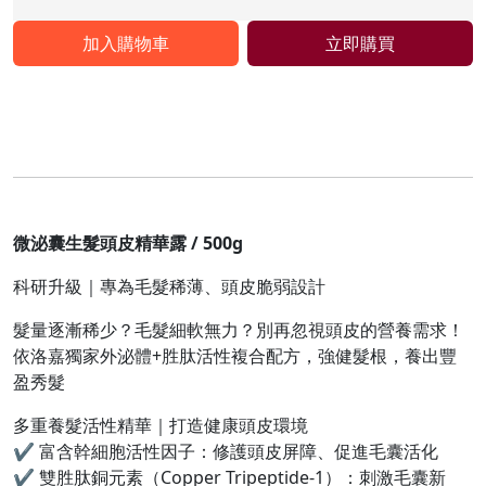
加入購物車
立即購買
微泌囊
生髮頭皮精華露 / 500g
科研升級｜專為毛髮稀薄、頭皮脆弱設計
髮量逐漸稀少？毛髮細軟無力？別再忽視頭皮的營養需求！
依洛嘉獨家外泌體+胜肽活性複合配方，強健髮根，養出豐
盈秀髮
多重養髮活性精華｜打造健康頭皮環境
✔ 富含幹細胞活性因子：修護頭皮屏障、促進毛囊活化
✔ 雙胜肽銅元素（Copper Tripeptide-1）：刺激毛囊新