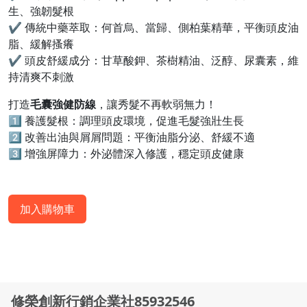
生、強韌髮根
✔ 傳統中藥萃取：何首烏、當歸、側柏葉精華，平衡頭皮油
脂、緩解搔癢
✔ 頭皮舒緩成分：甘草酸鉀、茶樹精油、泛醇、尿囊素，維
持清爽不刺激
打造
毛囊強健防線
，讓秀髮不再軟弱無力！
1️⃣ 養護髮根：調理頭皮環境，促進毛髮強壯生長
2️⃣ 改善出油與屑屑問題：平衡油脂分泌、舒緩不適
3️⃣ 增強屏障力：外泌體深入修護，穩定頭皮健康
加入購物車
修榮創新行銷企業社85932546