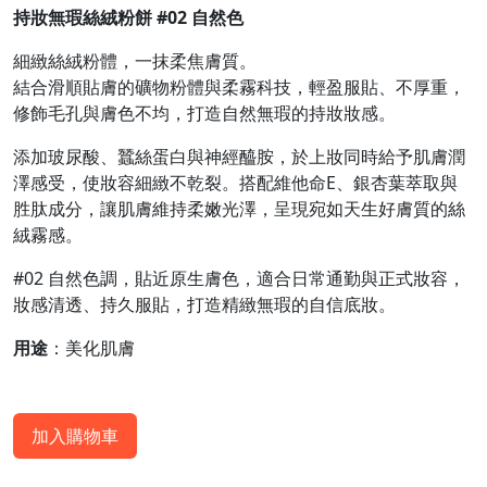
持妝無瑕絲絨粉餅 #02 自然色
細緻絲絨粉體，一抹柔焦膚質。
結合滑順貼膚的礦物粉體與柔霧科技，輕盈服貼、不厚重，
修飾毛孔與膚色不均，打造自然無瑕的持妝妝感。
添加玻尿酸、蠶絲蛋白與神經醯胺，於上妝同時給予肌膚潤
澤感受，使妝容細緻不乾裂。搭配維他命E、銀杏葉萃取與
胜肽成分，讓肌膚維持柔嫩光澤，呈現宛如天生好膚質的絲
絨霧感。
#02 自然色調，貼近原生膚色，適合日常通勤與正式妝容，
妝感清透、持久服貼，打造精緻無瑕的自信底妝。
用途
：美化肌膚
加入購物車