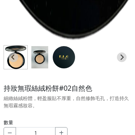
持妝無瑕絲絨粉餅#02自然色
細緻絲絨粉體，輕盈服貼不厚重，自然修飾毛孔，打造持久
無瑕霧感妝容。
數量