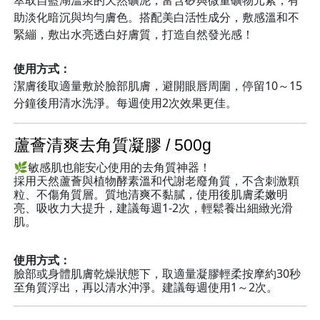
萃取自藍湖溫泉的天然礦泥，富含矽與微量礦物元素，有
助淡化暗沉與均勻膚色。搭配美白活性成分，敷感溫和不
緊繃，敷出水亮透白好膚質，打造自然發光感！
使用方式：
潔膚後取適量敷於臉部肌膚，避開眼唇周圍，停留10～15
分鐘後用清水洗淨。每週使用2次效果更佳。
蘆薈清爽去角質凝膠 / 500g
🌿敏感肌也能安心使用的去角質神器！
採用天然蘆薈與植物酵素溫和代謝老廢角質，不含刺激顆
粒、不傷角質層。質地清爽不黏膩，使用後肌膚柔嫩明
亮、吸收力大提升，建議每週1-2次，輕鬆養出細緻光滑
肌。
使用方式：
臉部或身體肌膚乾燥狀態下，取適量凝膠輕柔按摩約30秒
至角質浮出，再以清水沖淨。建議每週使用1～2次。