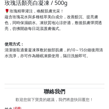
玫瑰活顏亮白凝凍 / 500g
🌹玫瑰精華灌注，喚醒肌膚光采！
蘊含玫瑰花水與多種植萃美白成分，改善黯沉、提亮膚
色，同時保濕鎖水。凍狀質地沁涼舒適，敷後肌膚彈潤透
亮，彷彿開啟每日花漾護膚儀式。
使用方式：
清潔後取適量凝凍厚敷於臉部肌膚，約10～15分鐘後用清
水洗淨，亦可作為睡眠凍膜使用，隔日洗臉即可。
聯絡我們
歡迎您留下寶貴的建議，我們將盡快回覆您！
(必填)